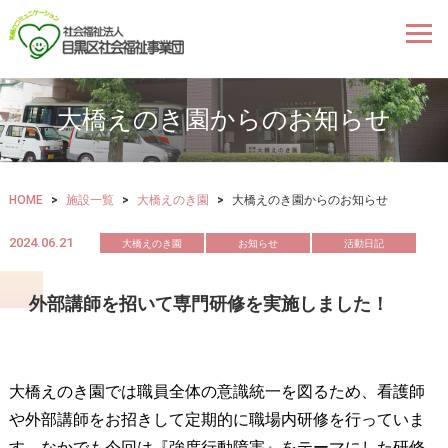
大橋えのき園からのお知らせ
HOME
>
施設一覧
>
大橋えのき園
>
大橋えのき園からのお知らせ
2024.06.21
大橋えのき園
お知らせ
活動日記
外部講師を招いて専門研修を実施しました！
大橋えのき園では職員全体の意識統一を図るため、看護師
や外部講師をお招きして定期的に職場内研修を行っていま
す。なかでも今回は『強度行動障害』をテーマにした研修