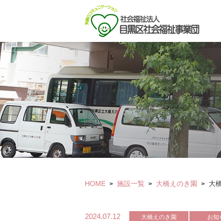
HOME
施設一覧
大橋えのき園
大
>
>
>
2024.07.12
大橋えのき園
お知