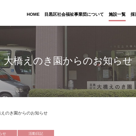
HOME
目黒区社会福祉事業団について
施設一覧
採
大橋えのき園からのお知らせ
橋えのき園からのお知らせ
らせ
活動日記