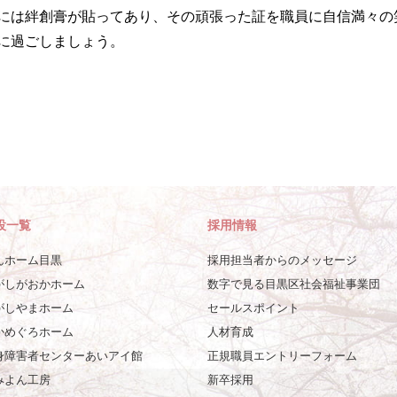
には絆創膏が貼ってあり、その頑張った証を職員に自信満々の
に過ごしましょう。
設一覧
採用情報
んホーム目黒
採用担当者からのメッセージ
がしがおかホーム
数字で見る目黒区社会福祉事業団
がしやまホーム
セールスポイント
かめぐろホーム
人材育成
身障害者センターあいアイ館
正規職員エントリーフォーム
みよん工房
新卒採用