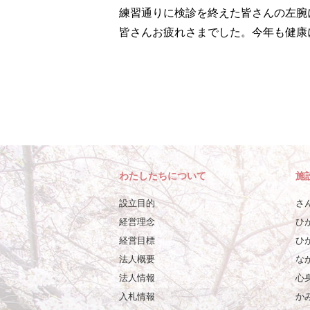
練習通りに検診を終えた皆さんの左腕
皆さんお疲れさまでした。今年も健康
わたしたちについて
施
設立目的
さ
経営理念
ひ
経営目標
ひ
法人概要
な
法人情報
心
入札情報
か