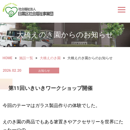
大橋えのき園からのお知らせ
HOME
>
施設一覧
>
大橋えのき園
>
大橋えのき園からのお知らせ
2026.02.20
お知らせ
第11回いきいきワークショップ開催
今回のテーマはガラス製品作りの体験でした。
えのき園の商品でもある箸置きやアクセサリーを世界にた
った一つの