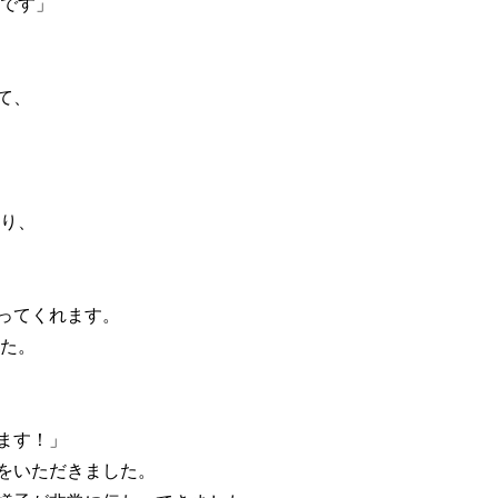
いです」
て、
おり、
張ってくれます。
した。
ます！」
をいただきました。