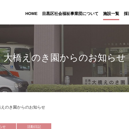
HOME
目黒区社会福祉事業団について
施設一覧
採
大橋えのき園からのお知らせ
橋えのき園からのお知らせ
らせ
活動日記