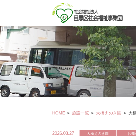
HOME
施設一覧
大橋えのき園
大
>
>
>
2026.03.27
大橋えのき園
お知