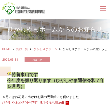
ひがしやまホームからのお知らせ
HOME
>
施設一覧
>
ひがしやまホーム
>
ひがしやまホームからのお知らせ
2026.03.31
お知らせ
特養東山です
今年度を振り返ります（ひがしやま通信令和７年
５月号）
４月にはお花見に出かけお隣の児童館にも伺いました
ひがしやま通信(令和7年）5月号掲示用.pdf