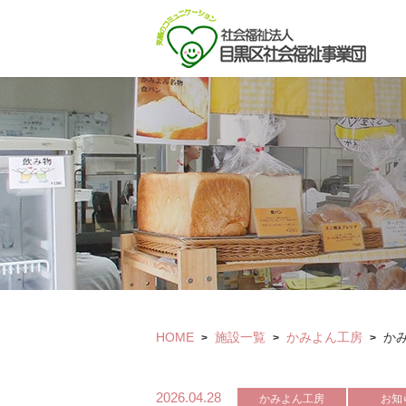
HOME
施設一覧
かみよん工房
か
>
>
>
2026.04.28
かみよん工房
お知