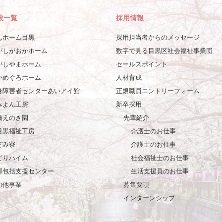
設一覧
採用情報
んホーム目黒
採用担当者からのメッセージ
がしがおかホーム
数字で見る目黒区社会福祉事業団
がしやまホーム
セールスポイント
かめぐろホーム
人材育成
身障害者センターあいアイ館
正規職員エントリーフォーム
みよん工房
新卒採用
橋えのき園
先輩紹介
目黒福祉工房
介護士のお仕事
ぞみ寮
介護士のお仕事
どりハイム
社会福祉士のお仕事
部包括支援センター
生活支援員のお仕事
の他事業
募集要項
インターンシップ