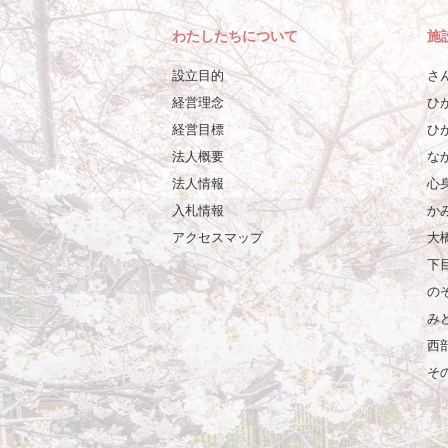
わたしたちについて
施
設立目的
さ
経営理念
ひ
経営目標
ひ
法人概要
な
法人情報
心
入札情報
か
アクセスマップ
大
下
の
み
西
そ