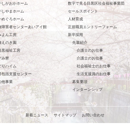
がしがおかホーム
数字で見る目黒区社会福祉事業団
がしやまホーム
セールスポイント
かめぐろホーム
人材育成
身障害者センターあいアイ館
正規職員エントリーフォーム
みよん工房
新卒採用
橋えのき園
先輩紹介
目黒福祉工房
介護士のお仕事
ぞみ寮
介護士のお仕事
どりハイム
社会福祉士のお仕事
部包括支援センター
生活支援員のお仕事
の他事業
募集要項
インターンシップ
新着ニュース
サイトマップ
お問い合わせ