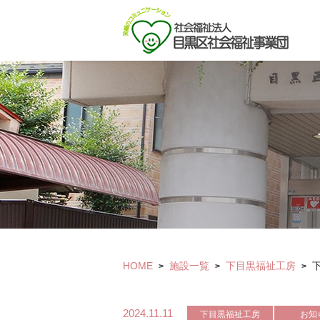
HOME
施設一覧
下目黒福祉工房
>
>
>
2024.11.11
下目黒福祉工房
お知