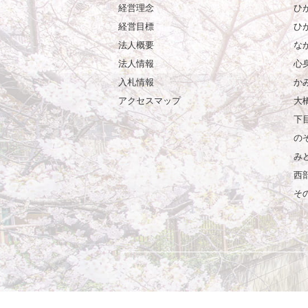
経営理念
ひ
経営目標
ひ
法人概要
な
法人情報
心
入札情報
か
アクセスマップ
大
下
の
み
西
そ