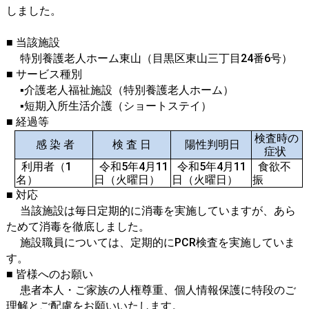
しました。
​■ 当該施設
特別養護老人ホーム東山（目黒区東山三丁目24番6号）
■ サービス種別
▪介護老人福祉施設（特別養護老人ホーム）
▪短期入所生活介護（ショートステイ）
■ 経過等
検査時の
感 染 者​
検 査 日
陽性判明日
症状
利用者（1
令和5年4月11
令和5年4月11
食欲不
名）
日（火曜日）
日（火曜日）
振
■ 対応
当該施設は毎日定期的に消毒を実施していますが、あら
ためて消毒を徹底しました。
施設職員については、定期的にPCR検査を実施していま
す。
■ 皆様へのお願い
患者本人・ご家族の人権尊重、個人情報保護に特段のご
理解とご配慮をお願いいたします。