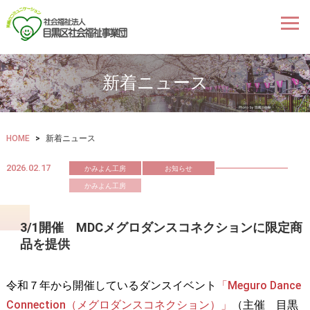
新着ニュース
HOME
>
新着ニュース
2026.02.17
かみよん工房
お知らせ
かみよん工房
3/1開催 MDCメグロダンスコネクションに限定商
品を提供
令和７年から開催しているダンスイベント
「Meguro Dance
Connection（メグロダンスコネクション）」
（主催 目黒