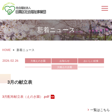
新着ニュース
HOME
>
新着ニュース
2026.02.26
大橋えのき園
お知らせ
おいしい給食
大橋えのき園
3月の献立表
3月配布献立表（えのき園）.pdf
一覧はこちら