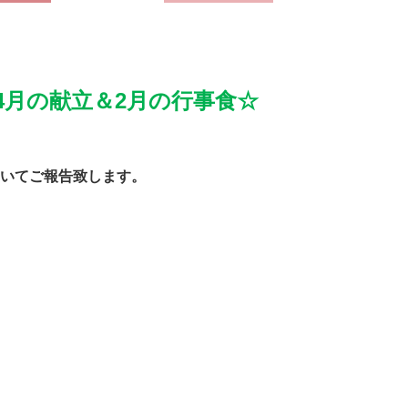
4月の献立＆2月の行事食☆
いて
ご報告致します。