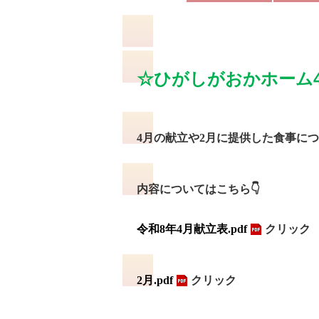
☆ひがしがおかホーム
4月の献立や2
月に提供した食事につ
内容についてはこちら👇
令和8年4月献立表.pdf
クリック
2月.pdf
クリック