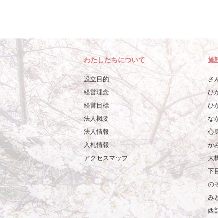
わたしたちについて
施
設立目的
さ
経営理念
ひ
経営目標
ひ
法人概要
な
法人情報
心
入札情報
か
アクセスマップ
大
下
の
み
西