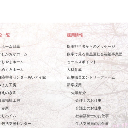
設一覧
採用情報
んホーム目黒
採用担当者からのメッセージ
がしがおかホーム
数字で見る目黒区社会福祉事業団
がしやまホーム
セールスポイント
かめぐろホーム
人材育成
身障害者センターあいアイ館
正規職員エントリーフォーム
みよん工房
新卒採用
橋えのき園
先輩紹介
目黒福祉工房
介護士のお仕事
ぞみ寮
介護士のお仕事
どりハイム
社会福祉士のお仕事
部包括支援センター
生活支援員のお仕事