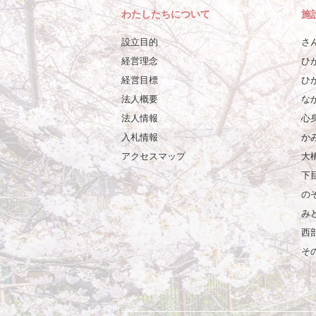
わたしたちについて
施
設立目的
さ
経営理念
ひ
経営目標
ひ
法人概要
な
法人情報
心
入札情報
か
アクセスマップ
大
下
の
み
西
そ