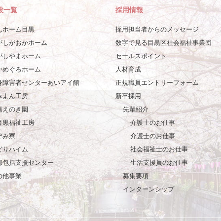
設一覧
採用情報
んホーム目黒
採用担当者からのメッセージ
がしがおかホーム
数字で見る目黒区社会福祉事業団
がしやまホーム
セールスポイント
かめぐろホーム
人材育成
身障害者センターあいアイ館
正規職員エントリーフォーム
みよん工房
新卒採用
橋えのき園
先輩紹介
目黒福祉工房
介護士のお仕事
ぞみ寮
介護士のお仕事
どりハイム
社会福祉士のお仕事
部包括支援センター
生活支援員のお仕事
の他事業
募集要項
インターンシップ