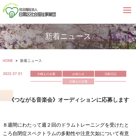
新着ニュース
HOME
>
新着ニュース
2022.07.01
大橋えのき園
お知らせ
活動日記
大橋えのき園
《つながる音楽会》オーディションに応募します
８週間にわたって週２回のドラムトレーニングを受けたと
ころ自閉症スペクトラムの多動性や注意欠如について有意