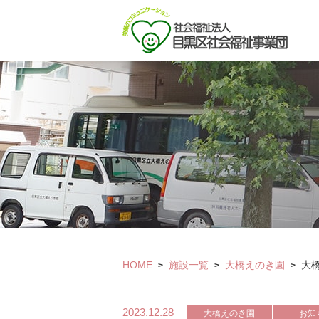
HOME
施設一覧
大橋えのき園
大
>
>
>
2023.12.28
大橋えのき園
お知