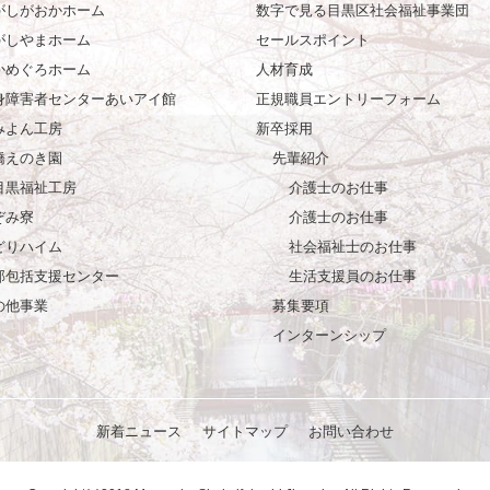
がしがおかホーム
数字で見る目黒区社会福祉事業団
がしやまホーム
セールスポイント
かめぐろホーム
人材育成
身障害者センターあいアイ館
正規職員エントリーフォーム
みよん工房
新卒採用
橋えのき園
先輩紹介
目黒福祉工房
介護士のお仕事
ぞみ寮
介護士のお仕事
どりハイム
社会福祉士のお仕事
部包括支援センター
生活支援員のお仕事
の他事業
募集要項
インターンシップ
新着ニュース
サイトマップ
お問い合わせ