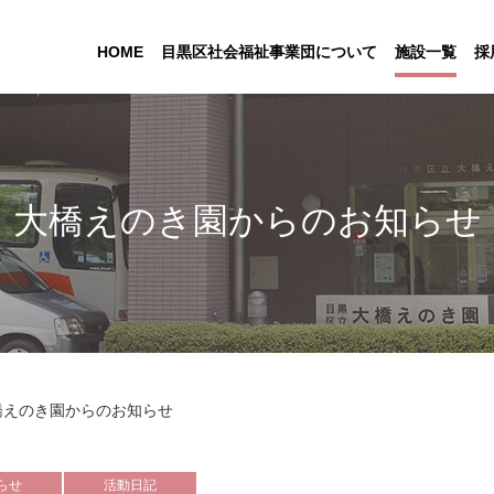
HOME
目黒区社会福祉事業団について
施設一覧
採
大橋えのき園からのお知らせ
橋えのき園からのお知らせ
らせ
活動日記