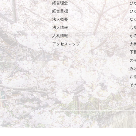
経営理念
ひ
経営目標
ひ
法人概要
な
法人情報
心
入札情報
か
アクセスマップ
大
下
の
み
西
そ