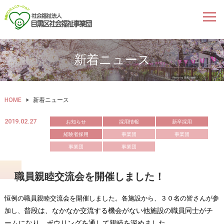
新着ニュース
HOME
>
新着ニュース
2019.02.27
お知らせ
採用情報
新卒採用
経験者採用
事業団
事業団
事業団
事業団
職員親睦交流会を開催しました！
恒例の職員親睦交流会を開催しました。各施設から、３０名の皆さんが参
普段は、なかなか交流する機会がない他施設の職員同士がチ
加し、
ームになり、ボウリングを通して親睦を深めました。