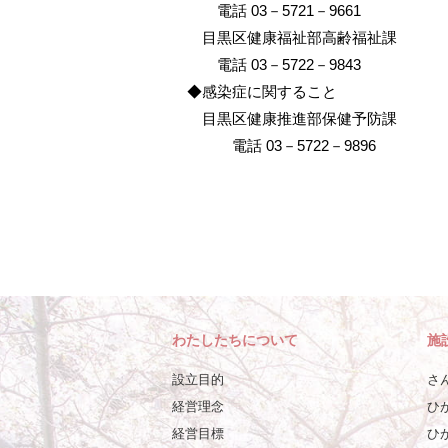
電話
03
－
5721
－
9661
目黒区健康福祉部高齢福祉課
電話
03
－
5722
－
9843
◆感染症に関すること
目黒区健康推進部保健予防課
電話
03
－
5722
－
9896
わたしたちについて
施
設立目的
さ
経営理念
ひ
経営目標
ひ