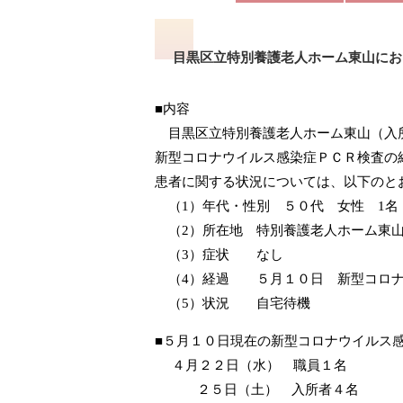
目黒区立特別養護老人ホーム東山にお
■内容
目黒区立特別養護老人ホーム東山（入所
新型コロナウイルス感染症ＰＣＲ検査の
患者に関する状況については、以下のと
（
1
）年代・性別 ５０代 女性
1
名
（
2
）所在地 特別養護老人ホーム東
（
3
）症状 なし
（
4
）経過 ５月１０日 新型コロナ
（
5
）状況 自宅待機
■５月１０日現在の新型コロナウイルス
４月２２日（水） 職員１名
２５日（土） 入所者４名