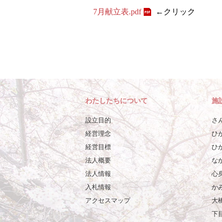
7月献立表.pdf
←クリック
わたしたちについて
施
設立目的
さ
経営理念
ひ
経営目標
ひ
法人概要
な
法人情報
心
入札情報
か
アクセスマップ
大
下