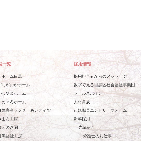
設一覧
採用情報
んホーム目黒
採用担当者からのメッセージ
がしがおかホーム
数字で見る目黒区社会福祉事業団
がしやまホーム
セールスポイント
かめぐろホーム
人材育成
身障害者センターあいアイ館
正規職員エントリーフォーム
みよん工房
新卒採用
橋えのき園
先輩紹介
目黒福祉工房
介護士のお仕事