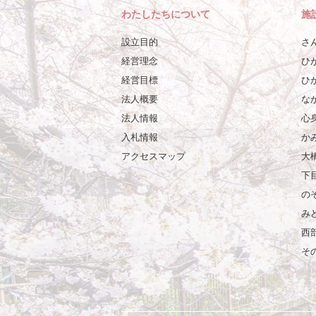
わたしたちについて
施
設立目的
さ
経営理念
ひ
経営目標
ひ
法人概要
な
法人情報
心
入札情報
か
アクセスマップ
大
下
の
み
西
そ