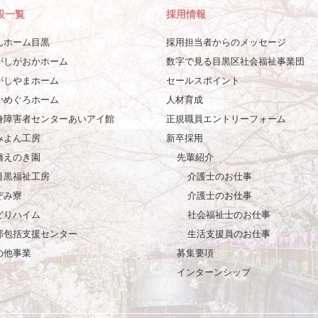
設一覧
採用情報
んホーム目黒
採用担当者からのメッセージ
がしがおかホーム
数字で見る目黒区社会福祉事業団
がしやまホーム
セールスポイント
かめぐろホーム
人材育成
身障害者センターあいアイ館
正規職員エントリーフォーム
みよん工房
新卒採用
橋えのき園
先輩紹介
目黒福祉工房
介護士のお仕事
ぞみ寮
介護士のお仕事
どりハイム
社会福祉士のお仕事
部包括支援センター
生活支援員のお仕事
の他事業
募集要項
インターンシップ