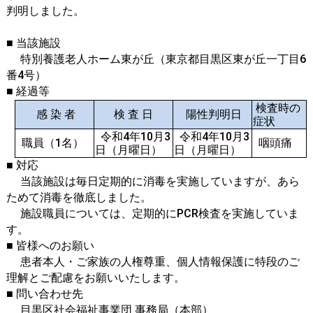
判明しました。
​■ 当該施設
特別養護老人ホーム東が丘（東京都目黒区東が丘一丁目6
番4号）
■ 経過等
検査時の
感 染 者​
検 査 日
陽性判明日
症状
令和4年10月3
令和4年10月3
職員（1名）
咽頭痛
日（月曜日）
日（月曜日）
■ 対応
当該施設は毎日定期的に消毒を実施していますが、あら
ためて消毒を徹底しました。
施設職員については、定期的にPCR検査を実施していま
す。
■ 皆様へのお願い
患者本人・ご家族の人権尊重、個人情報保護に特段のご
理解とご配慮をお願いいたします。
■ 問い合わせ先
目黒区社会福祉事業団 事務局（本部）