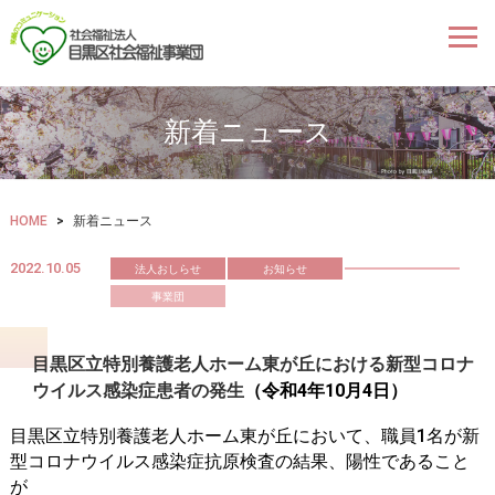
新着ニュース
HOME
>
新着ニュース
2022.10.05
法人おしらせ
お知らせ
事業団
目黒区立特別養護老人ホーム東が丘における新型コロナ
ウイルス感染症患者の発生
（
令和4年10月4日
）
目黒区立特別養護老人ホーム東が丘において
、職員1名
が新
型コロナウイルス感染症抗原検査の結
果、陽性であること
が