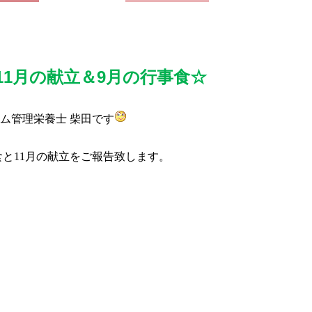
1月の献立＆9月の行事食☆
ム管理栄養士 柴田です
と11
月の献立
をご報告致します。