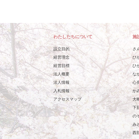
わたしたちについて
施
設立目的
さ
経営理念
ひ
経営目標
ひ
法人概要
な
法人情報
心
入札情報
か
アクセスマップ
大
下
の
み
西