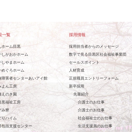
設一覧
採用情報
んホーム目黒
採用担当者からのメッセージ
がしがおかホーム
数字で見る目黒区社会福祉事業団
がしやまホーム
セールスポイント
かめぐろホーム
人材育成
身障害者センターあいアイ館
正規職員エントリーフォーム
みよん工房
新卒採用
橋えのき園
先輩紹介
目黒福祉工房
介護士のお仕事
ぞみ寮
介護士のお仕事
どりハイム
社会福祉士のお仕事
部包括支援センター
生活支援員のお仕事