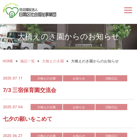
大橋えのき園からのお知らせ
HOME
>
施設一覧
>
大橋えのき園
>
大橋えのき園からのお知らせ
2025.07.11
大橋えのき園
お知らせ
活動日記
7/3 三宿保育園交流会
2025.07.04
大橋えのき園
お知らせ
活動日記
七夕の願いをこめて
2025.06.27
大橋えのき園
お知らせ
活動日記